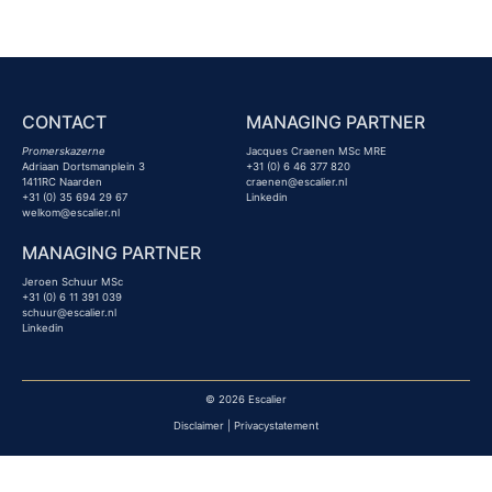
CONTACT
MANAGING PARTNER
Promerskazerne
Jacques Craenen MSc MRE
Adriaan Dortsmanplein 3
+31 (0) 6 46 377 820
1411RC Naarden
craenen@escalier.nl
+31 (0) 35 694 29 67
Linkedin
welkom@escalier.nl
MANAGING PARTNER
Jeroen Schuur MSc
+31 (0) 6 11 391 039
schuur@escalier.nl
Linkedin
© 2026 Escalier
Disclaimer
|
Privacystatement