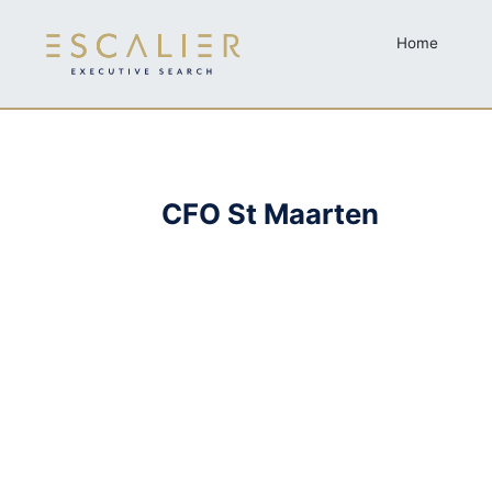
Home
CFO St Maarten
Skip to main content