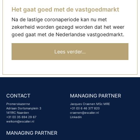
Het gaat goed met de vastgoedmarkt
Na de lastige coronaperiode kan nu met
zekerheid worden gezegd worden dat het weer
goed gaat met de Nederlandse vastgoedmarkt.
Lees verder...
CONTACT
MANAGING PARTNER
Promerskazerne
Jacques Craenen MSc MRE
Adriaan Dortsmanplein 3
+31 (0) 6 46 377 820
1411RC Naarden
craenen@escalier.nl
+31 (0) 35 694 29 67
Linkedin
welkom@escalier.nl
MANAGING PARTNER